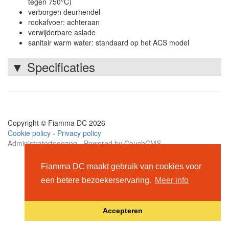
tegen 750°C)
verborgen deurhendel
rookafvoer: achteraan
verwijderbare aslade
sanitair warm water: standaard op het ACS model
▼
Specificaties
Copyright © Fiamma DC 2026
Cookie policy
-
Privacy policy
Administratortoegang
-
Powered by CouchCMS
Fiamma DC maakt gebruik van cookies voor
een betere bezoekerservaring.
Meer info
Accepteren