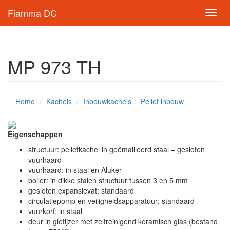
Fiamma DC
Navig
schak
MP 973 TH
Home
Kachels
Inbouwkachels
Pellet inbouw
Eigenschappen
structuur: pelletkachel in geëmailleerd staal – gesloten
vuurhaard
vuurhaard: in staal en Aluker
boiler: in dikke stalen structuur tussen 3 en 5 mm
gesloten expansievat: standaard
circulatiepomp en veiligheidsapparatuur: standaard
vuurkorf: in staal
deur in gietijzer met zelfreinigend keramisch glas (bestand