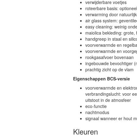
verwijderbare voetjes
roteerbare basis: optionee
verwarming door natuurlijk
air glass system: geventi
easy cleaning: weinig ond
maiolica bekleding: grote
handgreep in staal en sili
voorverwarmde en regelbar
voorverwarmde en voorgep
rookgasafvoer bovenaan
ingebouwde bevochtiger (n
prachtig zicht op de vlam
Eigenschappen BCS-versie
voorverwarmde en elektroni
verbrandingslucht: voor e
uitstoot in de atmosfeer
eco-functie
nachtmodus
signaal wanneer er hout m
Kleuren