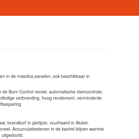
len in de maiolica panelen, ook beschikbaar in
in de Burn Control versie: automatische vlamcontrole,
, volledige verbranding, hoog rendement, verminderde
ofbesparing
l, brandkorf in gietijzer, vuurhaard in Aluker.
oneel. Accumulatiestenen in de kachel blijven warmte
 uitgedoofd.