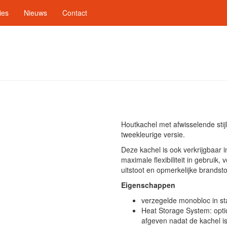
ies
Nieuws
Contact
Houtkachel met afwisselende stij
tweekleurige versie.
Deze kachel is ook verkrijgbaar 
maximale flexibiliteit in gebruik
uitstoot en opmerkelijke brandst
Eigenschappen
verzegelde monobloc in staa
Heat Storage System: opti
afgeven nadat de kachel is