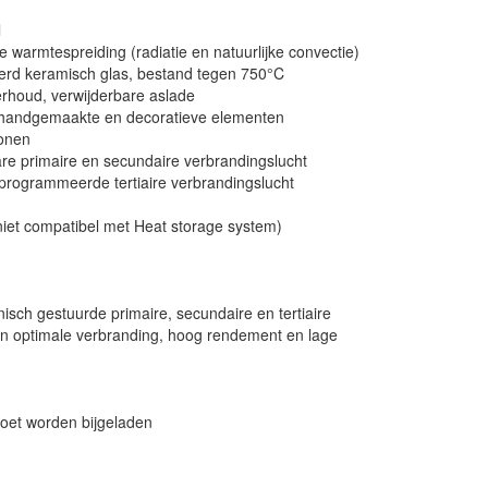
l
e warmtespreiding (radiatie en natuurlijke convectie)
leerd keramisch glas, bestand tegen 750°C
erhoud, verwijderbare aslade
, handgemaakte en decoratieve elementen
conen
e primaire en secundaire verbrandingslucht
rogrammeerde tertiaire verbrandingslucht
iet compatibel met Heat storage system)
sch gestuurde primaire, secundaire en tertiaire
en optimale verbranding, hoog rendement en lage
oet worden bijgeladen