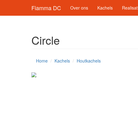
Fiamma DC
Over ons
Kachels
Realisat
Circle
Home
Kachels
Houtkachels