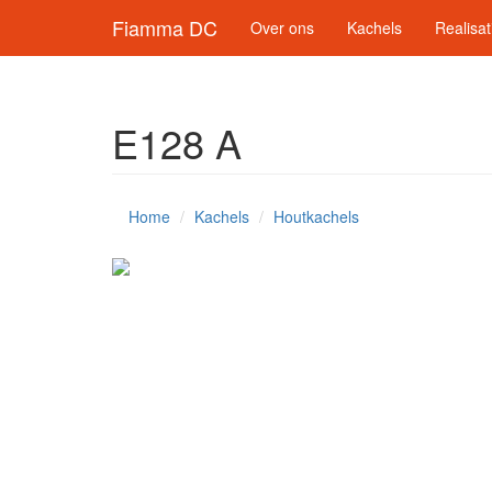
Fiamma DC
Over ons
Kachels
Realisat
E128 A
Home
Kachels
Houtkachels